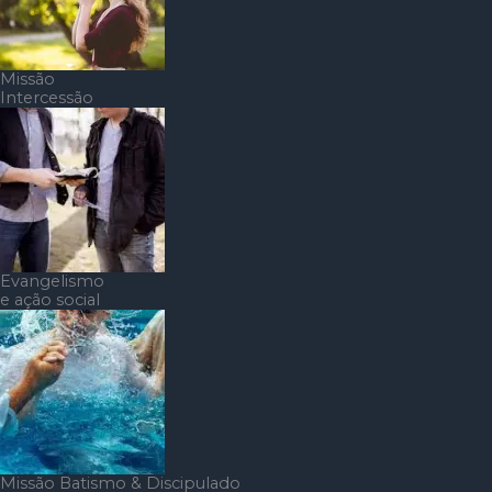
Missão
Intercessão
Evangelismo
e ação social
Missão Batismo & Discipulado