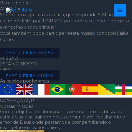
Ir
Bem-vindo à
para
ADDI Paris
Somos uma igreja missionária, que responde SIM ao
o
chamado feito por JESUS: “Ir por todo o mundo e pregar o
conteúdo
evangelho à toda criatura”.
Você também pode participar desta missão conosco! Saiba
como:
PARTICIPE DA MISSÃO
MISSÃO
ESTÁ NO NOSSO
DNA
PARTICIPE DA MISSÃO
As nações por herança
CONHEÇA AQUI
Nossas Missões
Com o objetivo de abençoar as pessoas, temos buscado
estratégias para agir em nossa comunidade, espalhando o
amor de Deus onde passamos e compartilhando o
evangelho em vários países.