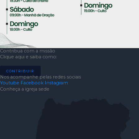
Contribua com a missão
Clique aqui e saiba como:
CONTRIBUIR
Nos acompanhe pelas redes sociais
Youtube
Facebook
Instagram
Conheça a igreja sede